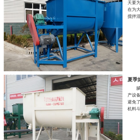
天要
在为
搅拌
夏季
产设
避免
机料