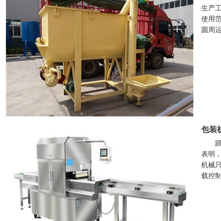
生产
使用
圆周
包装
表明
机械
载控