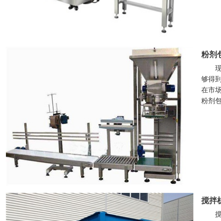
粉剂
够得
在市
粉剂
搅拌