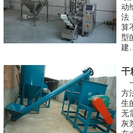
动
法
算
型
建
干
方
生
无
灰