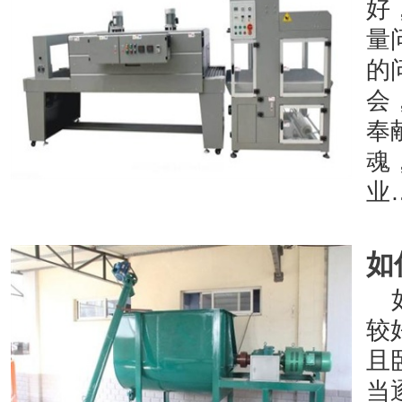
好
量
的
会
奉
魂
业
如
较
且
当