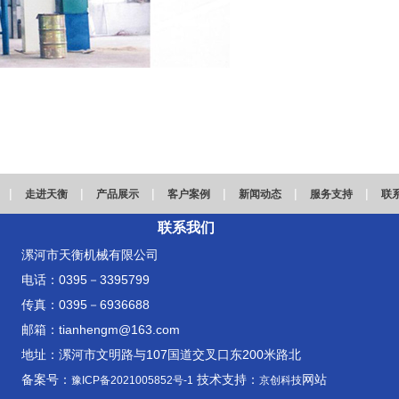
|
|
|
|
|
|
走进天衡
产品展示
客户案例
新闻动态
服务支持
联
联系我们
漯河市天衡机械有限公司
电话：0395－3395799
传真：0395－6936688
邮箱：tianhengm@163.com
地址：漯河市文明路与107国道交叉口东200米路北
备案号：
技术支持：
网站
豫ICP备2021005852号-1
京创科技