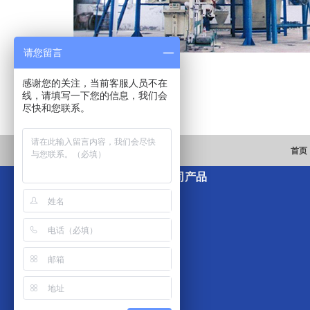
请您留言
感谢您的关注，当前客服人员不在
线，请填写一下您的信息，我们会
上一篇:
sjlaslalsal
尽快和您联系。
下一篇:
傻傻沙发多少人头也发
首页
公司产品
包装机系列
搅拌机系列
上料输送机系列
除尘器系列
生产线系列
真石漆设备