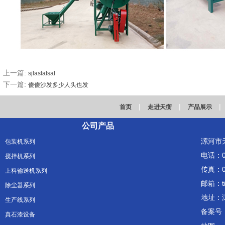
上一篇:
sjlaslalsal
下一篇:
傻傻沙发多少人头也发
|
|
|
首页
走进天衡
产品展示
公司产品
漯河市
包装机系列
电话：03
搅拌机系列
传真：03
上料输送机系列
邮箱：ti
除尘器系列
地址：
生产线系列
备案号
真石漆设备