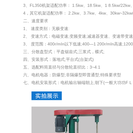
3、FL350机架适配功率： 1.5kw、18.5kw、1 8.5kw/22k
4，其它机架适配功率： 2.2kw、3.7kw、4kw、30kw~32kw/4
二、速度要求
1、 速度类别：无极变速:
2、 变速方式：电磁变速;变频变速;减速器变速、变速带变
3、 度范围：400r/mIn以下低速;400—1 200r/mIn高速;120
三、分散盘型式：平盘锯齿式;三浆式，蝶式;
四、安装形式：落地式;平台式(台架式)
五、选配料筒直径与分散轮直径比：3~4.1
六、电机电器：防爆型;非隔爆型即普通型;特殊要求型
七、电机安装形式：电机输出轴端朝上;朝下(一般大功功F L 