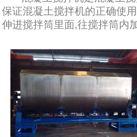
保证混凝土搅拌机的正确使用
伸进搅拌筒里面,往搅拌筒内