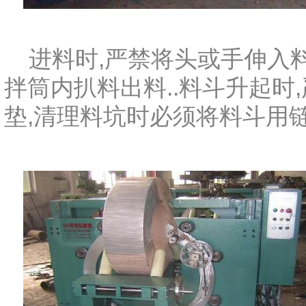
进料时,严禁将头或手伸入料
拌筒内扒料出料..料斗升起时
垫,清理料坑时必须将料斗用链