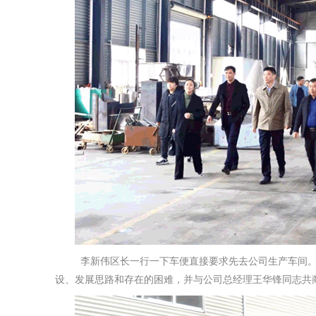
李新伟区长一行一下车便直接要求先去公司生产车间。
设、发展思路和存在的困难，并与公司总经理王华锋同志共