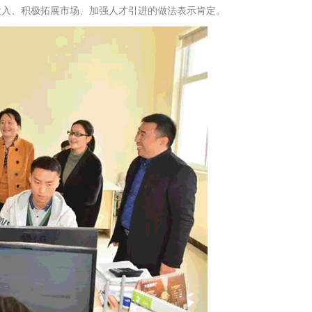
入、积极拓展市场、加强人才引进的做法表示肯定。