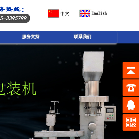
服务支持
联系我们