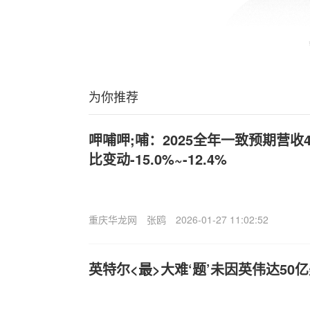
为你推荐
呷哺呷;哺：2025全年一致预期营收40
比变动-15.0%~-12.4%
重庆华龙网
张鸥
2026-01-27 11:02:52
英特尔<最>大难‘题’未因英伟达50