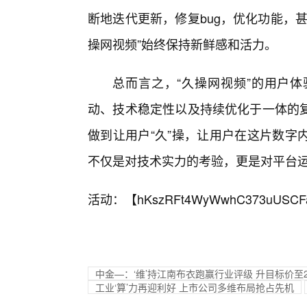
断地迭代更新，修复bug，优化功能，
操网视频”始终保持新鲜感和活力。
总而言之，“久操网视频”的用户
动、技术稳定性以及持续优化于一体的
做到让用户“久”操，让用户在这片数字
不仅是对技术实力的考验，更是对平台
活动：【
hKszRFt4WyWwhC373uUSCF
中金—：‘维’持江南布衣跑赢行业评级 升目标价至2
工业‘算’力再迎利好 上市公司多维布局抢占先机